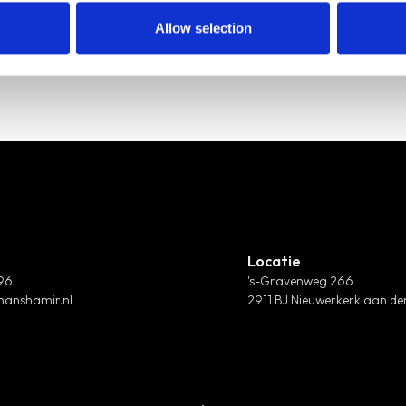
Allow selection
Locatie
 96
's-Gravenweg 266
hanshamir.nl
2911 BJ Nieuwerkerk aan den