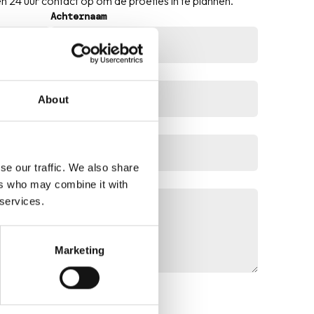
nen 24 uur contact op om de proefles in te plannen.
Achternaam
About
se our traffic. We also share
ers who may combine it with
 services.
Marketing