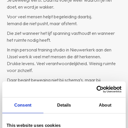
Je beweegt eerst. Daarna voel je weer waarom je het
doet, en word je wakker.
Voor veel mensen helpt begeleiding daarbij.
Iemand die niet pusht, maar afstemt.
Die ziet wanneer het lijf spanning vasthoudt en wanneer
het ruimte nodig heeft.
In mijn personal training studio in Nieuwerkerk aan den
IJssel werk ik veel met mensen die dit herkennen.
Drukke levens. Veel verantwoordelijkheid. Weinig ruimte
voor zichzelf.
Daar begint beweging niet bij schema’s, maar bij
aanwezigheid.
Van daaruit groeit kracht. En vertrouwen.
Consent
Details
About
Wat dit op termijn voor je doet
This website uses cookies