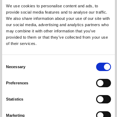
Als je stopt met vechten tegen jezelf, verandert er iets
We use cookies to personalise content and ads, to
fundamenteels.
provide social media features and to analyse our traffic.
Je kiest dan voor vrijheid.
We also share information about your use of our site with
Vrijheid in beweging en zijn.
our social media, advertising and analytics partners who
Bewegen wordt geen extra taak meer, maar je basis.
may combine it with other information that you’ve
Een moment waarop je weer thuiskomt in je lijf.
provided to them or that they’ve collected from your use
of their services.
Je batterij is opgeladen.
Je neemt meer tijd voor jezelf.
En er verandert op meerdere vlakken iets in je leven,
Consent
omdat jij bewust voor verandering kiest.
Necessary
Selection
Wanneer jij kiest voor beweging, ga je bewegen weer leuk
vinden.
Preferences
Niet omdat het perfect gaat,
maar omdat het klopt.
Statistics
Of je nu wilt afvallen met een personal trainer, fitter wilt
worden met personal training,
Marketing