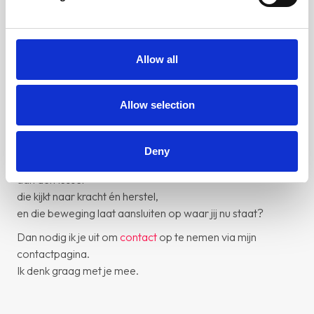
of simpelweg beter voor jezelf wilt zorgen in een druk
leven:
het begint bij serieus nemen wat je lijf je vertelt.
Allow all
Als je dit herkent
Allow selection
Herken je jezelf hierin?
Dit is een uitnodiging om het niet langer alleen te doen.
Deny
Wil je begeleiding van een personal trainer in Nieuwerkerk
aan den IJssel
die kijkt naar kracht én herstel,
en die beweging laat aansluiten op waar jij nu staat?
Dan nodig ik je uit om
contact
op te nemen via mijn
contactpagina.
Ik denk graag met je mee.